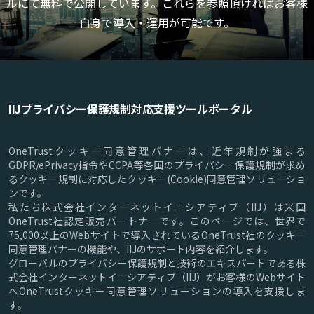
ルにて無料で公開しています。これらを参照頂ければお客様
自身で導入・運用が可能です。
IIJプライバシー保護規制対応支援ツールポータル
OneTrustクッキー同意管理バナーは、近年規制が強まる
GDPR/ePrivacy指令やCCPA等各国のプライバシー保護規制が求め
るクッキー規制に対応したクッキー(Cookie)同意管理ソリューショ
ンです。
私たち株式会社インターネットイニシアティブ（IIJ）は米国
OneTrust社認定販売パートナ－です。このページでは、世界で
75,000以上のWebサイトで導入されているOneTrust社のクッキー
同意管理バナーの機能や、IIJのサポート内容を紹介します。
グローバルのプライバシー保護規制と技術のエキスパートである株
式会社インターネットイニシアティブ（IIJ）がお客様のWebサイト
へOneTrustクッキー同意管理ソリューションの導入を支援しま
す。