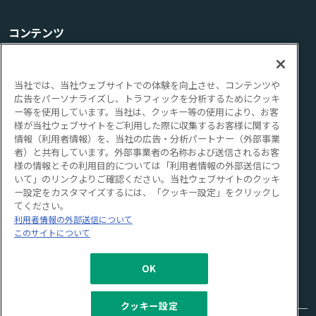
コンテンツ
TOP
機能
サポート
ブログ
FAQ
ご購入方法/料金
当社では、当社ウェブサイトでの体験を向上させ、コンテンツや
広告をパーソナライズし、トラフィックを分析するためにクッキ
ご利用にあたって
ー等を使用しています。当社は、クッキー等の使用により、お客
様が当社ウェブサイトをご利用した際に収集するお客様に関する
情報（利用者情報）を、当社の広告・分析パートナー（外部事業
このサイトについて
個人情報の取り扱いについて
者）と共有しています。外部事業者の名称および送信されるお客
様の情報とその利用目的については「利用者情報の外部送信につ
IIJについて
いて」のリンクよりご確認ください。当社ウェブサイトのクッキ
ー設定をカスタマイズするには、「クッキー設定」をクリックし
てください。
関連サービス
利用者情報の外部送信について
このサイトについて
IIJビジネスリスクマネジメントポータル
OK
プライバシー保護規制対応ソリューション
クッキー設定