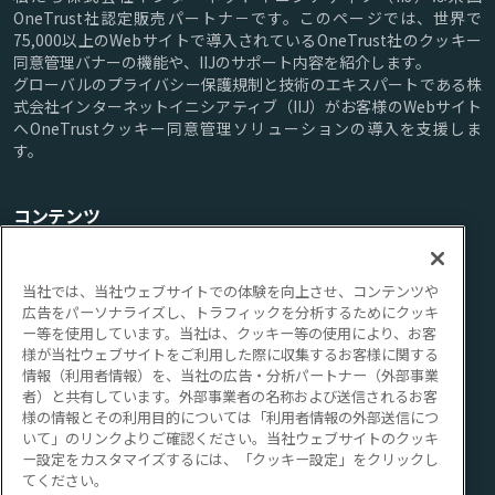
OneTrust社認定販売パートナ－です。このページでは、世界で
75,000以上のWebサイトで導入されているOneTrust社のクッキー
同意管理バナーの機能や、IIJのサポート内容を紹介します。
グローバルのプライバシー保護規制と技術のエキスパートである株
式会社インターネットイニシアティブ（IIJ）がお客様のWebサイト
へOneTrustクッキー同意管理ソリューションの導入を支援しま
す。
コンテンツ
TOP
機能
サポート
ブログ
FAQ
ご購入方法/料金
当社では、当社ウェブサイトでの体験を向上させ、コンテンツや
広告をパーソナライズし、トラフィックを分析するためにクッキ
ー等を使用しています。当社は、クッキー等の使用により、お客
ご利用にあたって
様が当社ウェブサイトをご利用した際に収集するお客様に関する
情報（利用者情報）を、当社の広告・分析パートナー（外部事業
者）と共有しています。外部事業者の名称および送信されるお客
このサイトについて
個人情報の取り扱いについて
様の情報とその利用目的については「利用者情報の外部送信につ
いて」のリンクよりご確認ください。当社ウェブサイトのクッキ
IIJについて
ー設定をカスタマイズするには、「クッキー設定」をクリックし
てください。