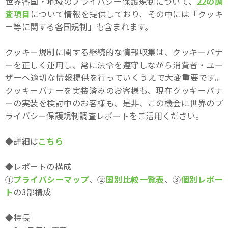
世界各国・地域のプライバシー保護規制について、
22の調
査項目
について情報を提供しており、その中には「クッキ
ー等に関する各国規制」も含まれます。
クッキー規制に関する継続的な情報収集は、クッキーバナ
ーを正しく運用し、常に法令を遵守しながら消費者・ユー
ザーへ適切な情報提供を行っていくうえで大変重要です。
クッキーバナーを実装済みのお客様も、現在クッキーバナ
ーの実装を検討中のお客様も、是非、この機会に世界のプ
ライバシー保護規制調査レポートをご活用ください。
◆詳細は
こちら
◆レポートの構成
①
プライバシーマップ
、②
国別比較一覧表
、③
個別レポー
ト
の3部構成
◆特長