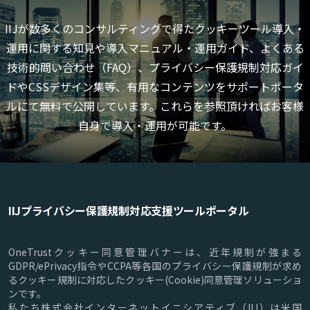
IIJが数多くのコンサルティングで得たクッキーツール導入・
運用に関する知見や導入マニュアル・運用ガイド、よくある
技術的問い合わせ（FAQ）、プライバシー保護規制対応ガイ
ドやCSSデザイン集等、有用なコンテンツをサポートポータ
ルにて無料で公開しています。これらを参照頂ければお客様
自身で導入・運用が可能です。
IIJプライバシー保護規制対応支援ツールポータル
OneTrustクッキー同意管理バナーは、近年規制が強まる
GDPR/ePrivacy指令やCCPA等各国のプライバシー保護規制が求め
るクッキー規制に対応したクッキー(Cookie)同意管理ソリューショ
ンです。
私たち株式会社インターネットイニシアティブ（IIJ）は米国