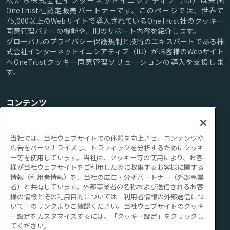
私たち株式会社インターネットイニシアティブ（IIJ）は米国
OneTrust社認定販売パートナ－です。このページでは、世界で
75,000以上のWebサイトで導入されているOneTrust社のクッキー
同意管理バナーの機能や、IIJのサポート内容を紹介します。
グローバルのプライバシー保護規制と技術のエキスパートである株
式会社インターネットイニシアティブ（IIJ）がお客様のWebサイト
へOneTrustクッキー同意管理ソリューションの導入を支援しま
す。
コンテンツ
TOP
機能
サポート
ブログ
FAQ
ご購入方法/料金
当社では、当社ウェブサイトでの体験を向上させ、コンテンツや
広告をパーソナライズし、トラフィックを分析するためにクッキ
ご利用にあたって
ー等を使用しています。当社は、クッキー等の使用により、お客
様が当社ウェブサイトをご利用した際に収集するお客様に関する
情報（利用者情報）を、当社の広告・分析パートナー（外部事業
者）と共有しています。外部事業者の名称および送信されるお客
このサイトについて
個人情報の取り扱いについて
様の情報とその利用目的については「利用者情報の外部送信につ
いて」のリンクよりご確認ください。当社ウェブサイトのクッキ
利用者情報の外部送信について
IIJについて
ー設定をカスタマイズするには、「クッキー設定」をクリックし
てください。