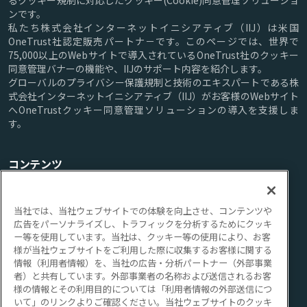
るクッキー規制に対応したクッキー(Cookie)同意管理ソリューショ
ンです。
私たち株式会社インターネットイニシアティブ（IIJ）は米国
OneTrust社認定販売パートナ－です。このページでは、世界で
75,000以上のWebサイトで導入されているOneTrust社のクッキー
同意管理バナーの機能や、IIJのサポート内容を紹介します。
グローバルのプライバシー保護規制と技術のエキスパートである株
式会社インターネットイニシアティブ（IIJ）がお客様のWebサイト
へOneTrustクッキー同意管理ソリューションの導入を支援しま
す。
コンテンツ
TOP
機能
サポート
ブログ
FAQ
ご購入方法/料金
当社では、当社ウェブサイトでの体験を向上させ、コンテンツや
広告をパーソナライズし、トラフィックを分析するためにクッキ
ー等を使用しています。当社は、クッキー等の使用により、お客
ご利用にあたって
様が当社ウェブサイトをご利用した際に収集するお客様に関する
情報（利用者情報）を、当社の広告・分析パートナー（外部事業
者）と共有しています。外部事業者の名称および送信されるお客
このサイトについて
個人情報の取り扱いについて
様の情報とその利用目的については「利用者情報の外部送信につ
いて」のリンクよりご確認ください。当社ウェブサイトのクッキ
IIJについて