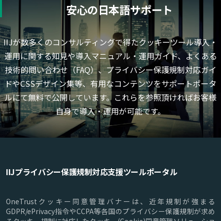
安心の日本語サポート
IIJが数多くのコンサルティングで得たクッキーツール導入・
運用に関する知見や導入マニュアル・運用ガイド、よくある
技術的問い合わせ（FAQ）、プライバシー保護規制対応ガイ
ドやCSSデザイン集等、有用なコンテンツをサポートポータ
ルにて無料で公開しています。これらを参照頂ければお客様
自身で導入・運用が可能です。
IIJプライバシー保護規制対応支援ツールポータル
OneTrustクッキー同意管理バナーは、近年規制が強まる
GDPR/ePrivacy指令やCCPA等各国のプライバシー保護規制が求め